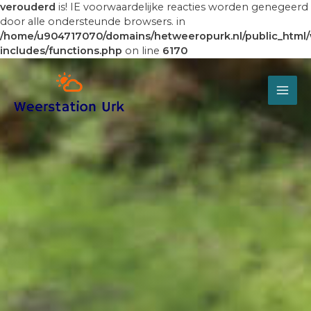
verouderd
is! IE voorwaardelijke reacties worden genegeerd
door alle ondersteunde browsers. in
/home/u904717070/domains/hetweeropurk.nl/public_html
includes/functions.php
on line
6170
MAI
ME