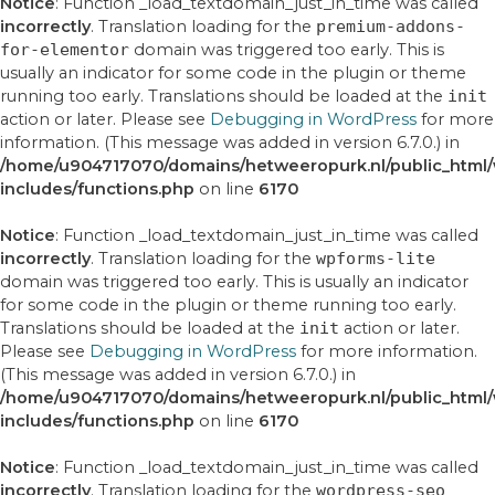
Notice
: Function _load_textdomain_just_in_time was called
incorrectly
. Translation loading for the
premium-addons-
for-elementor
domain was triggered too early. This is
usually an indicator for some code in the plugin or theme
running too early. Translations should be loaded at the
init
action or later. Please see
Debugging in WordPress
for more
information. (This message was added in version 6.7.0.) in
/home/u904717070/domains/hetweeropurk.nl/public_html
includes/functions.php
on line
6170
Notice
: Function _load_textdomain_just_in_time was called
incorrectly
. Translation loading for the
wpforms-lite
domain was triggered too early. This is usually an indicator
for some code in the plugin or theme running too early.
Translations should be loaded at the
init
action or later.
Please see
Debugging in WordPress
for more information.
(This message was added in version 6.7.0.) in
/home/u904717070/domains/hetweeropurk.nl/public_html
includes/functions.php
on line
6170
Notice
: Function _load_textdomain_just_in_time was called
incorrectly
. Translation loading for the
wordpress-seo