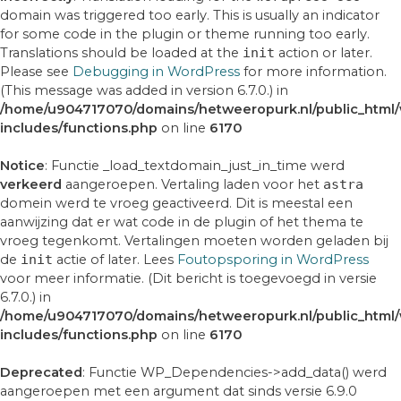
domain was triggered too early. This is usually an indicator
for some code in the plugin or theme running too early.
Translations should be loaded at the
init
action or later.
Please see
Debugging in WordPress
for more information.
(This message was added in version 6.7.0.) in
/home/u904717070/domains/hetweeropurk.nl/public_html
includes/functions.php
on line
6170
Notice
: Functie _load_textdomain_just_in_time werd
verkeerd
aangeroepen. Vertaling laden voor het
astra
domein werd te vroeg geactiveerd. Dit is meestal een
aanwijzing dat er wat code in de plugin of het thema te
vroeg tegenkomt. Vertalingen moeten worden geladen bij
de
init
actie of later. Lees
Foutopsporing in WordPress
voor meer informatie. (Dit bericht is toegevoegd in versie
6.7.0.) in
/home/u904717070/domains/hetweeropurk.nl/public_html
includes/functions.php
on line
6170
Deprecated
: Functie WP_Dependencies->add_data() werd
aangeroepen met een argument dat sinds versie 6.9.0