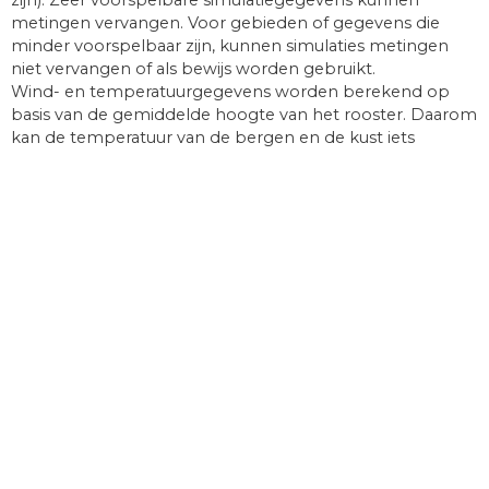
metingen vervangen. Voor gebieden of gegevens die
minder voorspelbaar zijn, kunnen simulaties metingen
niet vervangen of als bewijs worden gebruikt.
Wind- en temperatuurgegevens worden berekend op
basis van de gemiddelde hoogte van het rooster. Daarom
kan de temperatuur van de bergen en de kust iets
afwijken van de gegevens voor de exacte locatie die je
hebt geselecteerd. De hoogte van het raster vind je naast
de coördinaten.
De “15-dagen”-grafiek toont uurgegevens. Voor een
maand zijn er dagaggregaten voor min, max en
gemiddelde waarden. Voor meer dan 6 maanden zijn er
maandelijkse aggregaten.
blog
Tips om je interieur te