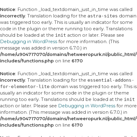
Ga
naar
Notice
: Function _load_textdomain_just_in_time was called
de
incorrectly
. Translation loading for the
astra-sites
domain
inhoud
was triggered too early. This is usually an indicator for some
code in the plugin or theme running too early. Translations
should be loaded at the
init
action or later. Please see
Debugging in WordPress
for more information. (This
message was added in version 6.7.0.) in
/home/u904717070/domains/hetweeropurk.nl/public_html
includes/functions.php
on line
6170
Notice
: Function _load_textdomain_just_in_time was called
incorrectly
. Translation loading for the
essential-addons-
for-elementor-lite
domain was triggered too early. This is
usually an indicator for some code in the plugin or theme
running too early. Translations should be loaded at the
init
action or later. Please see
Debugging in WordPress
for more
information. (This message was added in version 6.7.0.) in
/home/u904717070/domains/hetweeropurk.nl/public_html
includes/functions.php
on line
6170